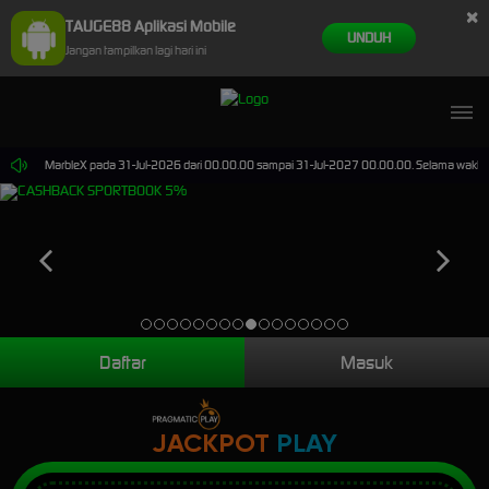
×
TAUGE88 Aplikasi Mobile
UNDUH
Jangan tampilkan lagi hari ini
adwal: MarbleX pada 31-Jul-2026 dari 00.00.00 sampai 31-Jul-2027 00.00.00. Selama waktu ini
Daftar
Masuk
JACKPOT
PLAY