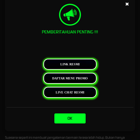
Cocok Buat Isi Waktu Luang
×
Kadang kita cuma butuh hiburan sebentar setelah seharian bekerja atau kuliah. Momen
seperti ini jadi lebih menyenangkan kalau ada platform yang bisa langsung diakses tanpa
proses yang ribet.
PEMBERITAHUAN PENTING !!!
TAUGE88 menawarkan pengalaman yang sederhana. Tinggal buka, pilih game yang
menarik, lalu nikmati waktu santai sesuai keinginan. Nggak perlu bingung mencari menu
atau mengatur banyak hal sebelum mulai.
Konsep seperti inilah yang membuat banyak orang lebih nyaman menggunakan platform
yang praktis.
LINK RESMI
Komunitas yang Bikin Suasana
DAFTAR MENU PROMO
Makin Hidup
LIVE CHAT RESMI
Serunya dunia game bukan cuma ada di dalam permainan, tapi juga dari orang-orang yang
punya hobi sama.
Komunitas menjadi salah satu bagian penting karena bisa menjadi tempat berbagi
OK
pengalaman, berdiskusi tentang game favorit, atau sekadar ngobrol santai mengenai
update terbaru.
Suasana seperti ini membuat pengalaman bermain terasa lebih hidup. Bukan hanya