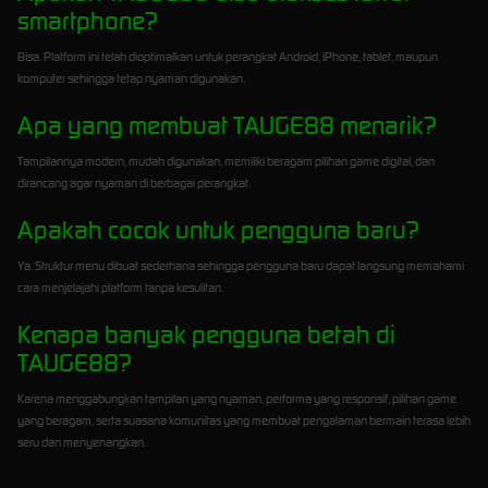
smartphone?
Bisa. Platform ini telah dioptimalkan untuk perangkat Android, iPhone, tablet, maupun
komputer sehingga tetap nyaman digunakan.
Apa yang membuat TAUGE88 menarik?
Tampilannya modern, mudah digunakan, memiliki beragam pilihan game digital, dan
dirancang agar nyaman di berbagai perangkat.
Apakah cocok untuk pengguna baru?
Ya. Struktur menu dibuat sederhana sehingga pengguna baru dapat langsung memahami
cara menjelajahi platform tanpa kesulitan.
Kenapa banyak pengguna betah di
TAUGE88?
Karena menggabungkan tampilan yang nyaman, performa yang responsif, pilihan game
yang beragam, serta suasana komunitas yang membuat pengalaman bermain terasa lebih
seru dan menyenangkan.