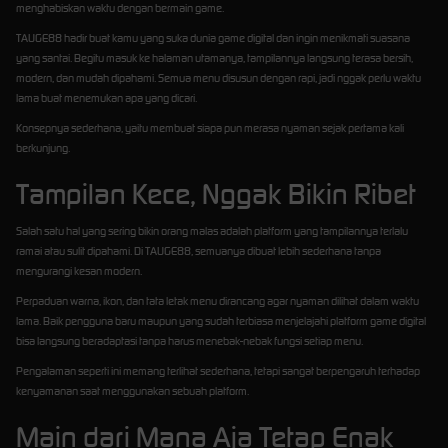
menghabiskan waktu dengan bermain game.
TAUGE88 hadir buat kamu yang suka dunia game digital dan ingin menikmati suasana
yang santai. Begitu masuk ke halaman utamanya, tampilannya langsung terasa bersih,
modern, dan mudah dipahami. Semua menu disusun dengan rapi, jadi nggak perlu waktu
lama buat menemukan apa yang dicari.
Konsepnya sederhana, yaitu membuat siapa pun merasa nyaman sejak pertama kali
berkunjung.
Tampilan Kece, Nggak Bikin Ribet
Salah satu hal yang sering bikin orang malas adalah platform yang tampilannya terlalu
ramai atau sulit dipahami. Di TAUGE88, semuanya dibuat lebih sederhana tanpa
mengurangi kesan modern.
Perpaduan warna, ikon, dan tata letak menu dirancang agar nyaman dilihat dalam waktu
lama. Baik pengguna baru maupun yang sudah terbiasa menjelajahi platform game digital
bisa langsung beradaptasi tanpa harus menebak-nebak fungsi setiap menu.
Pengalaman seperti ini memang terlihat sederhana, tetapi sangat berpengaruh terhadap
kenyamanan saat menggunakan sebuah platform.
Main dari Mana Aja Tetap Enak