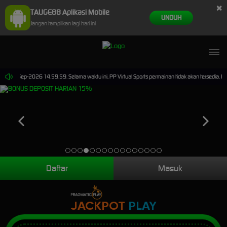
×
TAUGE88 Aplikasi Mobile
UNDUH
Jangan tampilkan lagi hari ini
 30-Sep-2026 14.59.59. Selama waktu ini, PP Virtual Sports permainan tidak akan tersedia. Ka
Daftar
Masuk
JACKPOT
PLAY