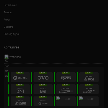
Crash Game
Arcade
Poker
E-Sports
Sabung Ayam
Komunitas
Whatsapp