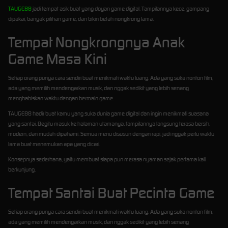
TAUGE88
jadi tempat asik buat yang doyan game digital. Tampilannya kece, gampang
dipakai, banyak pilihan game, dan bikin betah nongkrong lama.
Tempat Nongkrongnya Anak
Game Masa Kini
Setiap orang punya cara sendiri buat menikmati waktu luang. Ada yang suka nonton film,
ada yang memilih mendengarkan musik, dan nggak sedikit yang lebih senang
menghabiskan waktu dengan bermain game.
TAUGE88 hadir buat kamu yang suka dunia game digital dan ingin menikmati suasana
yang santai. Begitu masuk ke halaman utamanya, tampilannya langsung terasa bersih,
modern, dan mudah dipahami. Semua menu disusun dengan rapi, jadi nggak perlu waktu
lama buat menemukan apa yang dicari.
Konsepnya sederhana, yaitu membuat siapa pun merasa nyaman sejak pertama kali
berkunjung.
Tempat Santai Buat Pecinta Game
Setiap orang punya cara sendiri buat menikmati waktu luang. Ada yang suka nonton film,
ada yang memilih mendengarkan musik, dan nggak sedikit yang lebih senang