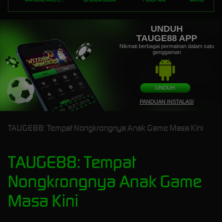
UNDUH
TAUGE88 APP
Nikmati berbagai permainan dalam satu
genggaman
UNDUH
PANDUAN INSTALASI
TAUGE88: Tempat Nongkrongnya Anak Game Masa Kini
TAUGE88: Tempat
Nongkrongnya Anak Game
Masa Kini