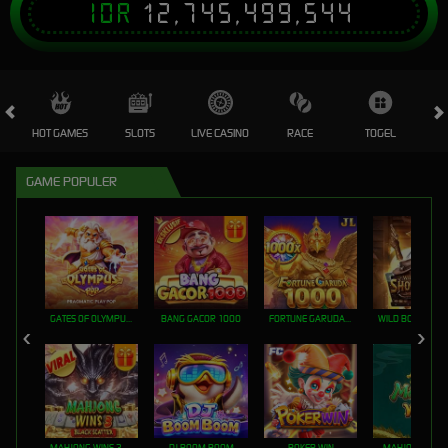
IDR
12,745,499,544
HOT GAMES
SLOTS
LIVE CASINO
RACE
TOGEL
OL
GAME POPULER
GATES OF OLYMPUS POP
BANG GACOR 1000
FORTUNE GARUDA 1000
MAHJONG WINS 3 – BLACK SCATTER
DJ BOOM BOOM
POKER WIN
MAHJONG WAYS