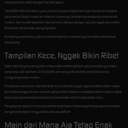
menghabiskan waktu dengan bermain game.
TAUGE88 hadir buat kamu yang suka dunia game digital dan ingin menikmati suasana
yang santai. Begitu masuk ke halaman utamanya, tampilannya langsung terasa bersih,
modern, dan mudah dipahami. Semua menu disusun dengan rapi, jadi nggak perlu waktu
lama buat menemukan apa yang dicari.
Konsepnya sederhana, yaitu membuat siapa pun merasa nyaman sejak pertama kali
berkunjung.
Tampilan Kece, Nggak Bikin Ribet
Salah satu hal yang sering bikin orang malas adalah platform yang tampilannya terlalu
ramai atau sulit dipahami. Di TAUGE88, semuanya dibuat lebih sederhana tanpa
mengurangi kesan modern.
Perpaduan warna, ikon, dan tata letak menu dirancang agar nyaman dilihat dalam waktu
lama. Baik pengguna baru maupun yang sudah terbiasa menjelajahi platform game digital
bisa langsung beradaptasi tanpa harus menebak-nebak fungsi setiap menu.
Pengalaman seperti ini memang terlihat sederhana, tetapi sangat berpengaruh terhadap
kenyamanan saat menggunakan sebuah platform.
Main dari Mana Aja Tetap Enak