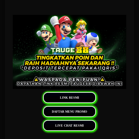
Cocok Buat Isi Waktu Luang
Kadang kita cuma butuh hiburan sebentar setelah seharian bekerja atau kuliah. Momen
seperti ini jadi lebih menyenangkan kalau ada platform yang bisa langsung diakses tanpa
proses yang ribet.
TAUGE88 menawarkan pengalaman yang sederhana. Tinggal buka, pilih game yang
menarik, lalu nikmati waktu santai sesuai keinginan. Nggak perlu bingung mencari menu
atau mengatur banyak hal sebelum mulai.
Konsep seperti inilah yang membuat banyak orang lebih nyaman menggunakan platform
yang praktis.
Komunitas yang Bikin Suasana
Makin Hidup
LINK RESMI
Serunya dunia game bukan cuma ada di dalam permainan, tapi juga dari orang-orang yang
punya hobi sama.
DAFTAR MENU PROMO
Komunitas menjadi salah satu bagian penting karena bisa menjadi tempat berbagi
pengalaman, berdiskusi tentang game favorit, atau sekadar ngobrol santai mengenai
LIVE CHAT RESMI
update terbaru.
Suasana seperti ini membuat pengalaman bermain terasa lebih hidup. Bukan hanya