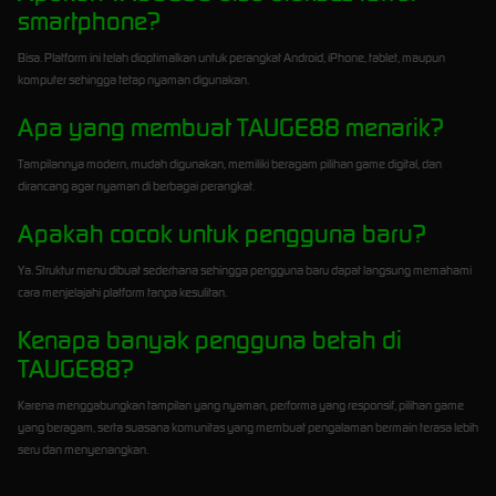
smartphone?
Bisa. Platform ini telah dioptimalkan untuk perangkat Android, iPhone, tablet, maupun
komputer sehingga tetap nyaman digunakan.
Apa yang membuat TAUGE88 menarik?
Tampilannya modern, mudah digunakan, memiliki beragam pilihan game digital, dan
dirancang agar nyaman di berbagai perangkat.
Apakah cocok untuk pengguna baru?
Ya. Struktur menu dibuat sederhana sehingga pengguna baru dapat langsung memahami
cara menjelajahi platform tanpa kesulitan.
Kenapa banyak pengguna betah di
TAUGE88?
Karena menggabungkan tampilan yang nyaman, performa yang responsif, pilihan game
yang beragam, serta suasana komunitas yang membuat pengalaman bermain terasa lebih
seru dan menyenangkan.