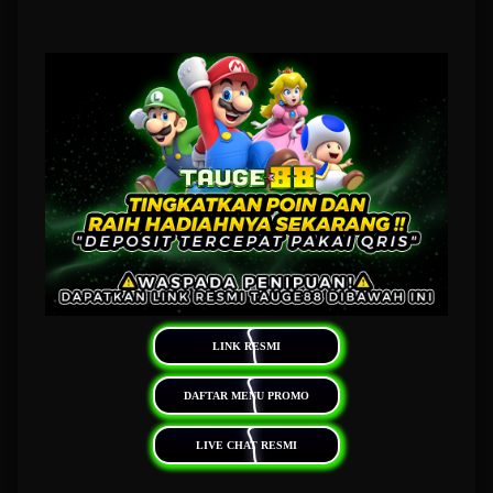
Cocok Buat Isi Waktu Luang
Kadang kita cuma butuh hiburan sebentar setelah seharian bekerja atau kuliah. Momen
seperti ini jadi lebih menyenangkan kalau ada platform yang bisa langsung diakses tanpa
proses yang ribet.
TAUGE88 menawarkan pengalaman yang sederhana. Tinggal buka, pilih game yang
menarik, lalu nikmati waktu santai sesuai keinginan. Nggak perlu bingung mencari menu
atau mengatur banyak hal sebelum mulai.
Konsep seperti inilah yang membuat banyak orang lebih nyaman menggunakan platform
yang praktis.
Komunitas yang Bikin Suasana
Makin Hidup
LINK RESMI
Serunya dunia game bukan cuma ada di dalam permainan, tapi juga dari orang-orang yang
punya hobi sama.
DAFTAR MENU PROMO
Komunitas menjadi salah satu bagian penting karena bisa menjadi tempat berbagi
pengalaman, berdiskusi tentang game favorit, atau sekadar ngobrol santai mengenai
LIVE CHAT RESMI
update terbaru.
Suasana seperti ini membuat pengalaman bermain terasa lebih hidup. Bukan hanya