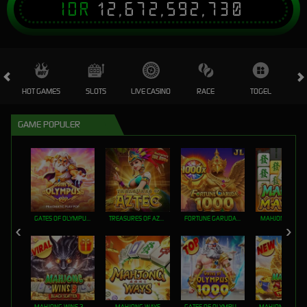
IDR
12,672,592,730
HOT GAMES
SLOTS
LIVE CASINO
RACE
TOGEL
OL
GAME POPULER
GATES OF OLYMPUS POP
TREASURES OF AZTEC
FORTUNE GARUDA 1000
MAHJONG MAX
MAHJONG WINS 3 – BLACK SCATTER
MAHJONG WAYS
GATES OF OLYMPUS 1000