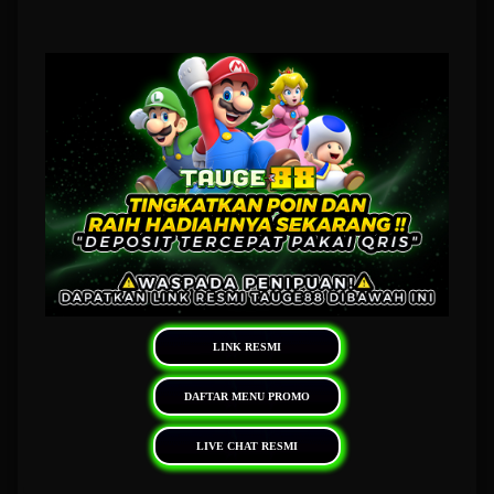
Cocok Buat Isi Waktu Luang
Kadang kita cuma butuh hiburan sebentar setelah seharian bekerja atau kuliah. Momen
seperti ini jadi lebih menyenangkan kalau ada platform yang bisa langsung diakses tanpa
proses yang ribet.
TAUGE88 menawarkan pengalaman yang sederhana. Tinggal buka, pilih game yang
menarik, lalu nikmati waktu santai sesuai keinginan. Nggak perlu bingung mencari menu
atau mengatur banyak hal sebelum mulai.
Konsep seperti inilah yang membuat banyak orang lebih nyaman menggunakan platform
yang praktis.
Komunitas yang Bikin Suasana
Makin Hidup
LINK RESMI
Serunya dunia game bukan cuma ada di dalam permainan, tapi juga dari orang-orang yang
punya hobi sama.
DAFTAR MENU PROMO
Komunitas menjadi salah satu bagian penting karena bisa menjadi tempat berbagi
pengalaman, berdiskusi tentang game favorit, atau sekadar ngobrol santai mengenai
LIVE CHAT RESMI
update terbaru.
Suasana seperti ini membuat pengalaman bermain terasa lebih hidup. Bukan hanya