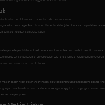
aruh terhadap kenyamanan saat menggunakan sebuah platform.
ak
dioptimalkan agar tetap nyaman digunakan di berbagai perangkat.
enyesuaikan ukuran layar. Tombol mudah ditekan, teks tetap jelas dibaca, dan perpindahan halaman
ai tambah karena semuanya tetap konsisten.
langan, ada yang lebih menikmati game strategi, sementara yang lain lebih memilih permainan k
a mencoba banyak pengalaman berbeda dalam satu tempat. Dengan koleksi yang terus berkembang
ainkan jenis permainan yang itu-itu saja.
h. Momen seperti ini jadi lebih menyenangkan kalau ada platform yang bisa langsung diakses tanpa
ang menarik, lalu nikmati waktu santai sesuai keinginan. Nggak perlu bingung mencari menu at
n platform yang praktis.