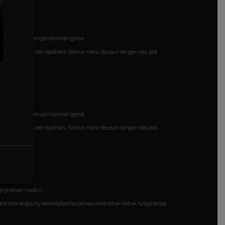
habiskan waktu dengan bermain game.
modern, dan mudah dipahami. Semua menu disusun dengan rapi, jadi
habiskan waktu dengan bermain game.
modern, dan mudah dipahami. Semua menu disusun dengan rapi, jadi
rangi kesan modern.
ital bisa langsung beradaptasi tanpa harus menebak-nebak fungsi setiap