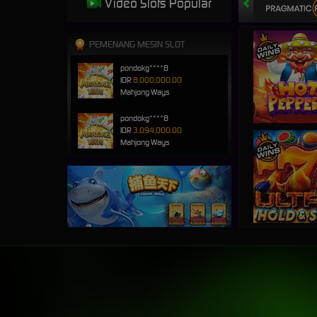
Video Slots Popular
PEMENANG MESIN SLOT
pondokg****8
IDR
8,000,000.00
Mahjong Ways
pondokg****8
IDR
3,094,000.00
Mahjong Ways
pondokg****8
IDR
2,724,000.00
Mahjong Ways
pondokg****8
IDR
2,584,000.00
Mahjong Ways
pondokg****8
IDR
2,399,600.00
Mahjong Ways