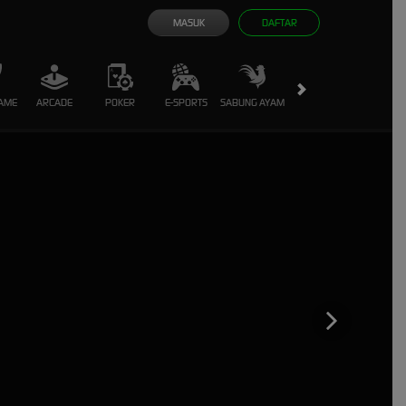
MASUK
DAFTAR
GAME
ARCADE
POKER
E-SPORTS
SABUNG AYAM
PROMOSI