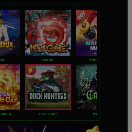
inja
Koi Gate
Mahjong Magic
TUNE CAT
Duck Hunters
The Crypt