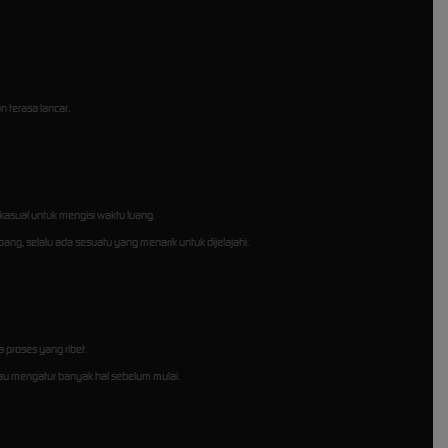
 terasa lancar.
asual untuk mengisi waktu luang.
, selalu ada sesuatu yang menarik untuk dijelajahi.
 proses yang ribet.
au mengatur banyak hal sebelum mulai.