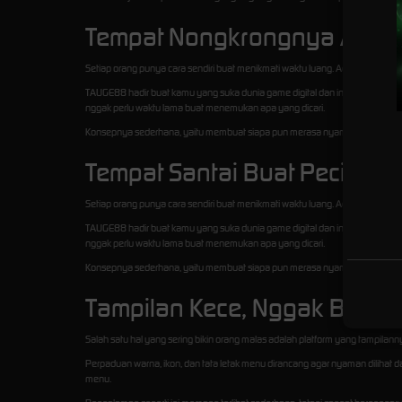
Tempat Nongkrongnya Anak 
Setiap orang punya cara sendiri buat menikmati waktu luang. Ada yang suk
TAUGE88 hadir buat kamu yang suka dunia game digital dan ingin menikmati
nggak perlu waktu lama buat menemukan apa yang dicari.
Konsepnya sederhana, yaitu membuat siapa pun merasa nyaman sejak perta
Tempat Santai Buat Pecinta 
Setiap orang punya cara sendiri buat menikmati waktu luang. Ada yang suk
TAUGE88 hadir buat kamu yang suka dunia game digital dan ingin menikmati
nggak perlu waktu lama buat menemukan apa yang dicari.
Konsepnya sederhana, yaitu membuat siapa pun merasa nyaman sejak perta
Tampilan Kece, Nggak Bikin R
Salah satu hal yang sering bikin orang malas adalah platform yang tampilan
Perpaduan warna, ikon, dan tata letak menu dirancang agar nyaman dilihat 
menu.