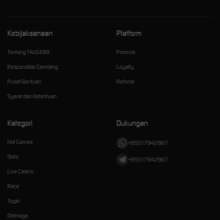
Kebijaksanaan
Platform
Tentang TAUGE88
Promosi
Responsible Gambling
Loyalty
Pusat Bantuan
Referral
Syarat dan Ketentuan
Kategori
Dukungan
Hot Games
+85517942967
Slots
+85517942967
Live Casino
Race
Togel
Olahraga