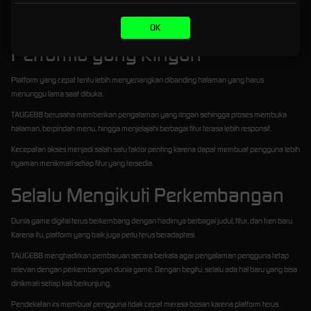
menikmati game sendirian, tetapi juga merasakan kebersamaan dengan sesama pecinta
game digital.
OK
Performa yang Ringan
Platform yang cepat tentu lebih menyenangkan dibanding halaman yang harus
menunggu lama saat dibuka.
TAUGE88 berusaha memberikan pengalaman yang ringan sehingga proses membuka
halaman, berpindah menu, hingga menjelajahi berbagai fitur terasa lebih responsif.
Kecepatan akses menjadi salah satu faktor penting karena dapat membuat pengguna lebih
nyaman menikmati setiap fitur yang tersedia.
Selalu Mengikuti Perkembangan
Dunia game digital terus berkembang dengan hadirnya berbagai judul, fitur, dan tren baru.
Karena itu, platform yang baik juga perlu terus beradaptasi.
TAUGE88 menghadirkan pembaruan secara berkala agar pengalaman pengguna tetap
relevan dengan perkembangan dunia game. Dengan begitu, selalu ada hal baru yang bisa
dinikmati setiap kali berkunjung.
Pendekatan ini membuat pengguna tidak cepat merasa bosan karena platform terus