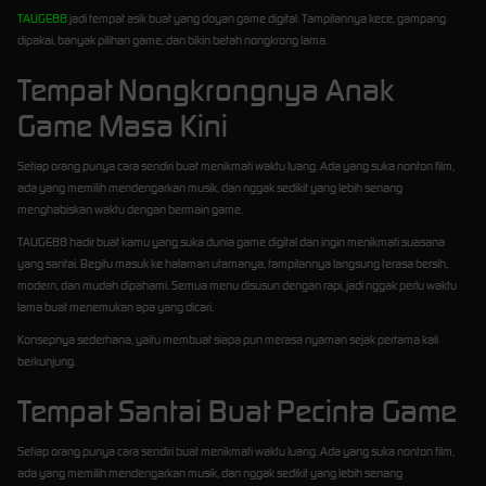
TAUGE88
jadi tempat asik buat yang doyan game digital. Tampilannya kece, gampang
dipakai, banyak pilihan game, dan bikin betah nongkrong lama.
Tempat Nongkrongnya Anak
Game Masa Kini
Setiap orang punya cara sendiri buat menikmati waktu luang. Ada yang suka nonton film,
ada yang memilih mendengarkan musik, dan nggak sedikit yang lebih senang
menghabiskan waktu dengan bermain game.
TAUGE88 hadir buat kamu yang suka dunia game digital dan ingin menikmati suasana
yang santai. Begitu masuk ke halaman utamanya, tampilannya langsung terasa bersih,
modern, dan mudah dipahami. Semua menu disusun dengan rapi, jadi nggak perlu waktu
lama buat menemukan apa yang dicari.
Konsepnya sederhana, yaitu membuat siapa pun merasa nyaman sejak pertama kali
berkunjung.
Tempat Santai Buat Pecinta Game
Setiap orang punya cara sendiri buat menikmati waktu luang. Ada yang suka nonton film,
ada yang memilih mendengarkan musik, dan nggak sedikit yang lebih senang