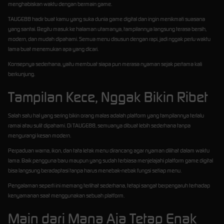
menghabiskan waktu dengan bermain game.
TAUGE88 hadir buat kamu yang suka dunia game digital dan ingin menikmati suasana
yang santai. Begitu masuk ke halaman utamanya, tampilannya langsung terasa bersih,
modern, dan mudah dipahami. Semua menu disusun dengan rapi, jadi nggak perlu waktu
lama buat menemukan apa yang dicari.
Konsepnya sederhana, yaitu membuat siapa pun merasa nyaman sejak pertama kali
berkunjung.
Tampilan Kece, Nggak Bikin Ribet
Salah satu hal yang sering bikin orang malas adalah platform yang tampilannya terlalu
ramai atau sulit dipahami. Di TAUGE88, semuanya dibuat lebih sederhana tanpa
mengurangi kesan modern.
Perpaduan warna, ikon, dan tata letak menu dirancang agar nyaman dilihat dalam waktu
lama. Baik pengguna baru maupun yang sudah terbiasa menjelajahi platform game digital
bisa langsung beradaptasi tanpa harus menebak-nebak fungsi setiap menu.
Pengalaman seperti ini memang terlihat sederhana, tetapi sangat berpengaruh terhadap
kenyamanan saat menggunakan sebuah platform.
Main dari Mana Aja Tetap Enak