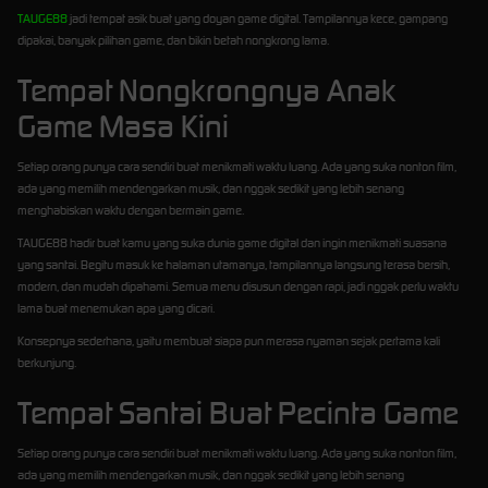
TAUGE88
jadi tempat asik buat yang doyan game digital. Tampilannya kece, gampang
dipakai, banyak pilihan game, dan bikin betah nongkrong lama.
Tempat Nongkrongnya Anak
Game Masa Kini
Setiap orang punya cara sendiri buat menikmati waktu luang. Ada yang suka nonton film,
ada yang memilih mendengarkan musik, dan nggak sedikit yang lebih senang
menghabiskan waktu dengan bermain game.
TAUGE88 hadir buat kamu yang suka dunia game digital dan ingin menikmati suasana
yang santai. Begitu masuk ke halaman utamanya, tampilannya langsung terasa bersih,
modern, dan mudah dipahami. Semua menu disusun dengan rapi, jadi nggak perlu waktu
lama buat menemukan apa yang dicari.
Konsepnya sederhana, yaitu membuat siapa pun merasa nyaman sejak pertama kali
berkunjung.
Tempat Santai Buat Pecinta Game
Setiap orang punya cara sendiri buat menikmati waktu luang. Ada yang suka nonton film,
ada yang memilih mendengarkan musik, dan nggak sedikit yang lebih senang