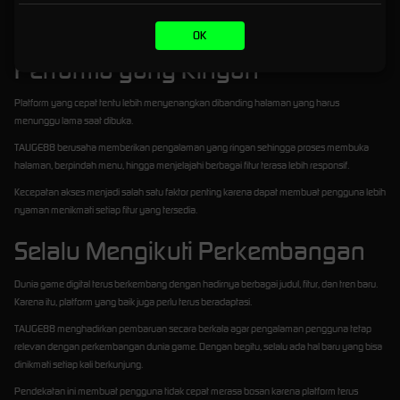
menikmati game sendirian, tetapi juga merasakan kebersamaan dengan sesama pecinta
game digital.
OK
Performa yang Ringan
Platform yang cepat tentu lebih menyenangkan dibanding halaman yang harus
menunggu lama saat dibuka.
TAUGE88 berusaha memberikan pengalaman yang ringan sehingga proses membuka
halaman, berpindah menu, hingga menjelajahi berbagai fitur terasa lebih responsif.
Kecepatan akses menjadi salah satu faktor penting karena dapat membuat pengguna lebih
nyaman menikmati setiap fitur yang tersedia.
Selalu Mengikuti Perkembangan
Dunia game digital terus berkembang dengan hadirnya berbagai judul, fitur, dan tren baru.
Karena itu, platform yang baik juga perlu terus beradaptasi.
TAUGE88 menghadirkan pembaruan secara berkala agar pengalaman pengguna tetap
relevan dengan perkembangan dunia game. Dengan begitu, selalu ada hal baru yang bisa
dinikmati setiap kali berkunjung.
Pendekatan ini membuat pengguna tidak cepat merasa bosan karena platform terus