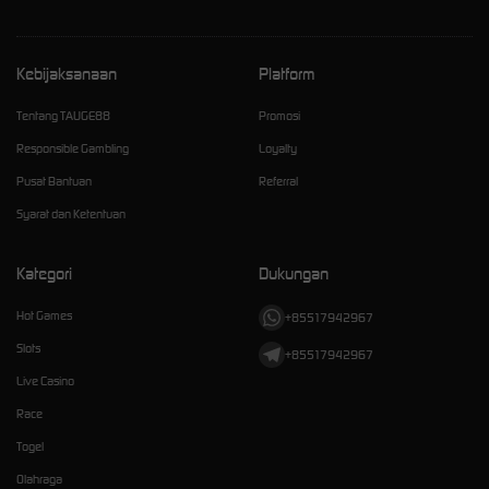
Kebijaksanaan
Platform
Tentang TAUGE88
Promosi
Responsible Gambling
Loyalty
Pusat Bantuan
Referral
Syarat dan Ketentuan
Kategori
Dukungan
Hot Games
+85517942967
Slots
+85517942967
Live Casino
Race
Togel
Olahraga