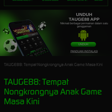
UNDUH
TAUGE88 APP
Nikmati berbagai permainan dalam satu
genggaman
UNDUH
PANDUAN INSTALASI
TAUGE88: Tempat Nongkrongnya Anak Game Masa Kini
TAUGE88: Tempat
Nongkrongnya Anak Game
Masa Kini