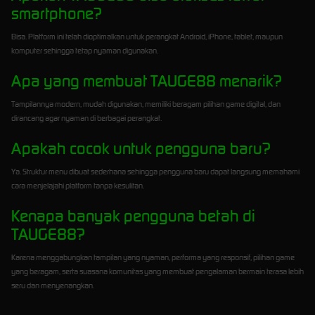
smartphone?
Bisa. Platform ini telah dioptimalkan untuk perangkat Android, iPhone, tablet, maupun
komputer sehingga tetap nyaman digunakan.
Apa yang membuat TAUGE88 menarik?
Tampilannya modern, mudah digunakan, memiliki beragam pilihan game digital, dan
dirancang agar nyaman di berbagai perangkat.
Apakah cocok untuk pengguna baru?
Ya. Struktur menu dibuat sederhana sehingga pengguna baru dapat langsung memahami
cara menjelajahi platform tanpa kesulitan.
Kenapa banyak pengguna betah di
TAUGE88?
Karena menggabungkan tampilan yang nyaman, performa yang responsif, pilihan game
yang beragam, serta suasana komunitas yang membuat pengalaman bermain terasa lebih
seru dan menyenangkan.