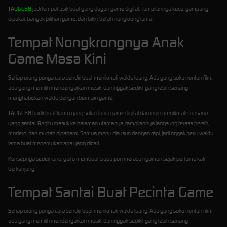
TAUGE88
jadi tempat asik buat yang doyan game digital. Tampilannya kece, gampang
dipakai, banyak pilihan game, dan bikin betah nongkrong lama.
Tempat Nongkrongnya Anak
Game Masa Kini
Setiap orang punya cara sendiri buat menikmati waktu luang. Ada yang suka nonton film,
ada yang memilih mendengarkan musik, dan nggak sedikit yang lebih senang
menghabiskan waktu dengan bermain game.
TAUGE88 hadir buat kamu yang suka dunia game digital dan ingin menikmati suasana
yang santai. Begitu masuk ke halaman utamanya, tampilannya langsung terasa bersih,
modern, dan mudah dipahami. Semua menu disusun dengan rapi, jadi nggak perlu waktu
lama buat menemukan apa yang dicari.
Konsepnya sederhana, yaitu membuat siapa pun merasa nyaman sejak pertama kali
berkunjung.
Tempat Santai Buat Pecinta Game
Setiap orang punya cara sendiri buat menikmati waktu luang. Ada yang suka nonton film,
ada yang memilih mendengarkan musik, dan nggak sedikit yang lebih senang