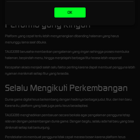
menikmati game sendirian, tetapi juga merasakan kebersamaan dengan sesama pecinta
game digital.
OK
Performa yang Ringan
Platform yang cepat tentu lebih menyenangkan dibanding halaman yang harus
menunggu lama saat dibuka.
TAUGE88 berusaha memberikan pengalaman yang ringan sehingga proses membuka
halaman, berpindah menu, hingga menjelajahi berbagai fitur terasa lebih responsif.
Kecepatan akses menjadi salah satu faktor penting karena dapat membuat pengguna lebih
nyaman menikmati setiap fitur yang tersedia.
Selalu Mengikuti Perkembangan
Dunia game digital terus berkembang dengan hadirnya berbagai judul, fitur, dan tren baru.
Karena itu, platform yang baik juga perlu terus beradaptasi.
TAUGE88 menghadirkan pembaruan secara berkala agar pengalaman pengguna tetap
relevan dengan perkembangan dunia game. Dengan begitu, selalu ada hal baru yang bisa
dinikmati setiap kali berkunjung.
Pendekatan ini membuat pengguna tidak cepat merasa bosan karena platform terus