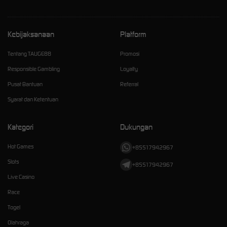
Kebijaksanaan
Platform
Tentang TAUGE88
Promosi
Responsible Gambling
Loyalty
Pusat Bantuan
Referral
Syarat dan Ketentuan
Kategori
Dukungan
Hot Games
+85517942967
Slots
+85517942967
Live Casino
Race
Togel
Olahraga