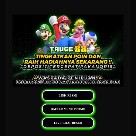
Cocok Buat Isi Waktu Luang
Kadang kita cuma butuh hiburan sebentar setelah seharian bekerja atau kuliah. Momen
seperti ini jadi lebih menyenangkan kalau ada platform yang bisa langsung diakses tanpa
proses yang ribet.
TAUGE88 menawarkan pengalaman yang sederhana. Tinggal buka, pilih game yang
menarik, lalu nikmati waktu santai sesuai keinginan. Nggak perlu bingung mencari menu
atau mengatur banyak hal sebelum mulai.
Konsep seperti inilah yang membuat banyak orang lebih nyaman menggunakan platform
yang praktis.
Komunitas yang Bikin Suasana
Makin Hidup
LINK RESMI
Serunya dunia game bukan cuma ada di dalam permainan, tapi juga dari orang-orang yang
punya hobi sama.
DAFTAR MENU PROMO
Komunitas menjadi salah satu bagian penting karena bisa menjadi tempat berbagi
pengalaman, berdiskusi tentang game favorit, atau sekadar ngobrol santai mengenai
LIVE CHAT RESMI
update terbaru.
Suasana seperti ini membuat pengalaman bermain terasa lebih hidup. Bukan hanya