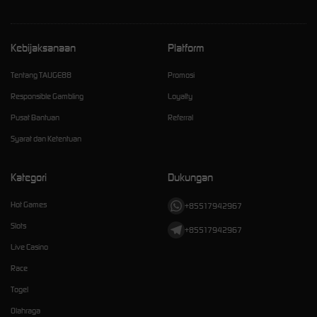
Kebijaksanaan
Platform
Tentang TAUGE88
Promosi
Responsible Gambling
Loyalty
Pusat Bantuan
Referral
Syarat dan Ketentuan
Kategori
Dukungan
Hot Games
+85517942967
Slots
+85517942967
Live Casino
Race
Togel
Olahraga