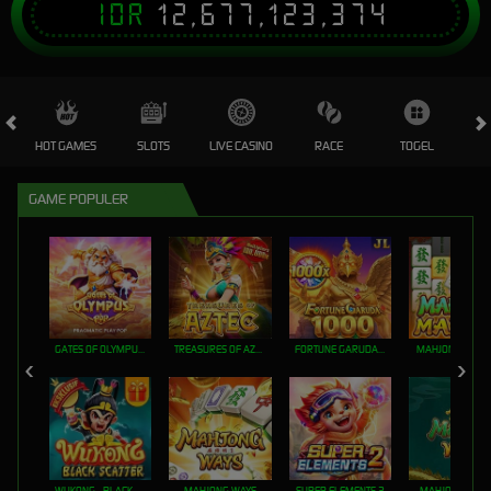
IDR
12,677,123,374
HOT GAMES
SLOTS
LIVE CASINO
RACE
TOGEL
OL
GAME POPULER
GATES OF OLYMPUS POP
TREASURES OF AZTEC
FORTUNE GARUDA 1000
MAHJONG MAX
WUKONG - BLACK SCATTER
MAHJONG WAYS
SUPER ELEMENTS 2
MAHJONG WAYS