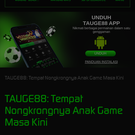
UNDUH
TAUGE88 APP
Nikmati berbagai permainan dalam satu
genggaman
UNDUH
PANDUAN INSTALASI
TAUGE88: Tempat Nongkrongnya Anak Game Masa Kini
TAUGE88: Tempat
Nongkrongnya Anak Game
Masa Kini