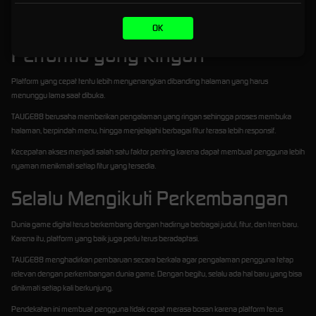
menikmati game sendirian, tetapi juga merasakan kebersamaan dengan sesama pecinta
game digital.
OK
Performa yang Ringan
Platform yang cepat tentu lebih menyenangkan dibanding halaman yang harus
menunggu lama saat dibuka.
TAUGE88 berusaha memberikan pengalaman yang ringan sehingga proses membuka
halaman, berpindah menu, hingga menjelajahi berbagai fitur terasa lebih responsif.
Kecepatan akses menjadi salah satu faktor penting karena dapat membuat pengguna lebih
nyaman menikmati setiap fitur yang tersedia.
Selalu Mengikuti Perkembangan
Dunia game digital terus berkembang dengan hadirnya berbagai judul, fitur, dan tren baru.
Karena itu, platform yang baik juga perlu terus beradaptasi.
TAUGE88 menghadirkan pembaruan secara berkala agar pengalaman pengguna tetap
relevan dengan perkembangan dunia game. Dengan begitu, selalu ada hal baru yang bisa
dinikmati setiap kali berkunjung.
Pendekatan ini membuat pengguna tidak cepat merasa bosan karena platform terus