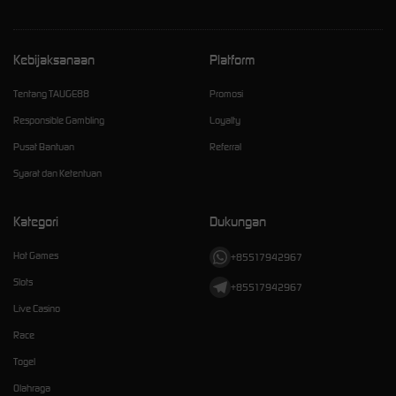
Kebijaksanaan
Platform
Tentang TAUGE88
Promosi
Responsible Gambling
Loyalty
Pusat Bantuan
Referral
Syarat dan Ketentuan
Kategori
Dukungan
Hot Games
+85517942967
Slots
+85517942967
Live Casino
Race
Togel
Olahraga