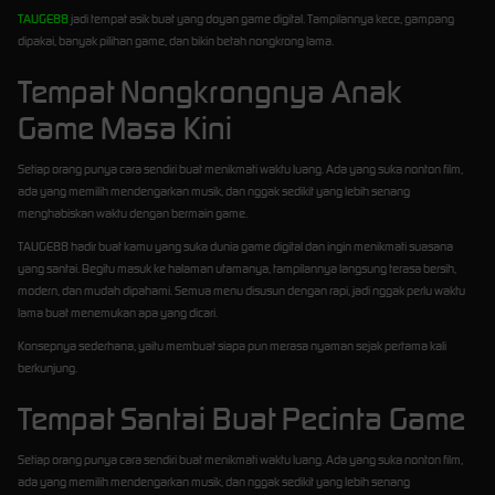
TAUGE88
jadi tempat asik buat yang doyan game digital. Tampilannya kece, gampang
dipakai, banyak pilihan game, dan bikin betah nongkrong lama.
Tempat Nongkrongnya Anak
Game Masa Kini
Setiap orang punya cara sendiri buat menikmati waktu luang. Ada yang suka nonton film,
ada yang memilih mendengarkan musik, dan nggak sedikit yang lebih senang
menghabiskan waktu dengan bermain game.
TAUGE88 hadir buat kamu yang suka dunia game digital dan ingin menikmati suasana
yang santai. Begitu masuk ke halaman utamanya, tampilannya langsung terasa bersih,
modern, dan mudah dipahami. Semua menu disusun dengan rapi, jadi nggak perlu waktu
lama buat menemukan apa yang dicari.
Konsepnya sederhana, yaitu membuat siapa pun merasa nyaman sejak pertama kali
berkunjung.
Tempat Santai Buat Pecinta Game
Setiap orang punya cara sendiri buat menikmati waktu luang. Ada yang suka nonton film,
ada yang memilih mendengarkan musik, dan nggak sedikit yang lebih senang