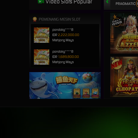
Video Slots Popular
PEMENANG MESIN SLOT
pondokg****8
IDR
2,222,000.00
Mahjong Ways
pondokg****8
IDR
1,689,800.00
Mahjong Ways
pondokg****8
IDR
1,492,400.00
Mahjong Ways
pondokg****8
IDR
1,340,000.00
Mahjong Ways
pondokg****8
IDR
1,044,000.00
Mahjong Ways