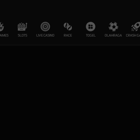
GAMES
SLOTS
LIVE CASINO
RACE
TOGEL
OLAHRAGA
CRASH 