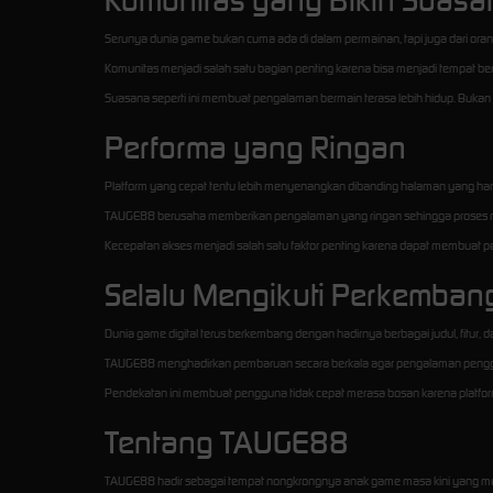
Komunitas yang Bikin Suasa
Serunya dunia game bukan cuma ada di dalam permainan, tapi juga dari ora
Komunitas menjadi salah satu bagian penting karena bisa menjadi tempat ber
Suasana seperti ini membuat pengalaman bermain terasa lebih hidup. Bukan
Performa yang Ringan
Platform yang cepat tentu lebih menyenangkan dibanding halaman yang ha
TAUGE88 berusaha memberikan pengalaman yang ringan sehingga proses memb
Kecepatan akses menjadi salah satu faktor penting karena dapat membuat pe
Selalu Mengikuti Perkemban
Dunia game digital terus berkembang dengan hadirnya berbagai judul, fitur, dan
TAUGE88 menghadirkan pembaruan secara berkala agar pengalaman pengguna 
Pendekatan ini membuat pengguna tidak cepat merasa bosan karena platfor
Tentang TAUGE88
TAUGE88 hadir sebagai tempat nongkrongnya anak game masa kini yang 