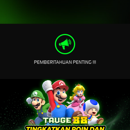
PEMBERITAHUAN PENTING !!!
 Kini
rongnya Anak Game Masa Kin
 gampang dipakai, banyak pilihan game, dan bikin betah nongkrong lama.