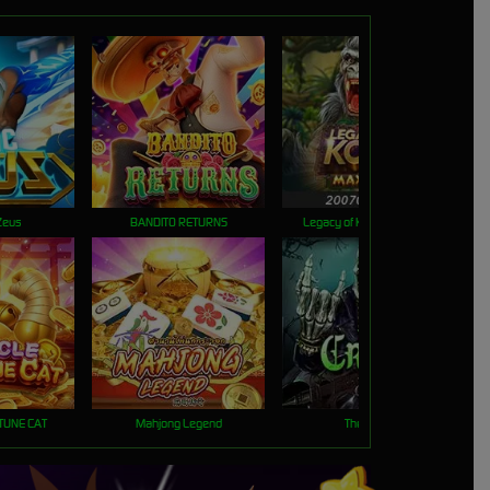
Zeus
BANDITO RETURNS
Legacy of Kong Maxways
TUNE CAT
Mahjong Legend
The Crypt