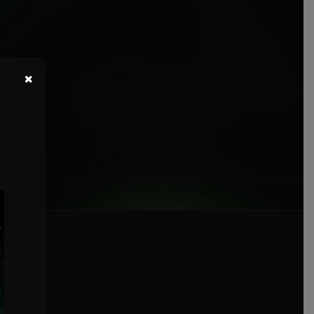
×
Pindai kode
untuk Und
Android A
i