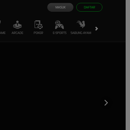
MASUK
DAFTAR
GAME
ARCADE
POKER
E-SPORTS
SABUNG AYAM
PROMOSI