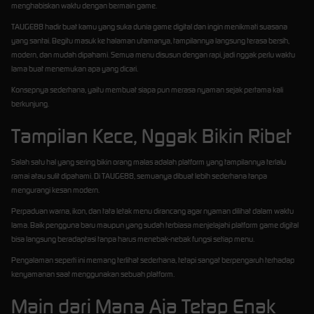
menghabiskan waktu dengan bermain game.
TAUGE88 hadir buat kamu yang suka dunia game digital dan ingin menikmati suasana
yang santai. Begitu masuk ke halaman utamanya, tampilannya langsung terasa bersih,
modern, dan mudah dipahami. Semua menu disusun dengan rapi, jadi nggak perlu waktu
lama buat menemukan apa yang dicari.
Konsepnya sederhana, yaitu membuat siapa pun merasa nyaman sejak pertama kali
berkunjung.
Tampilan Kece, Nggak Bikin Ribet
Salah satu hal yang sering bikin orang malas adalah platform yang tampilannya terlalu
ramai atau sulit dipahami. Di TAUGE88, semuanya dibuat lebih sederhana tanpa
mengurangi kesan modern.
Perpaduan warna, ikon, dan tata letak menu dirancang agar nyaman dilihat dalam waktu
lama. Baik pengguna baru maupun yang sudah terbiasa menjelajahi platform game digital
bisa langsung beradaptasi tanpa harus menebak-nebak fungsi setiap menu.
Pengalaman seperti ini memang terlihat sederhana, tetapi sangat berpengaruh terhadap
kenyamanan saat menggunakan sebuah platform.
Main dari Mana Aja Tetap Enak