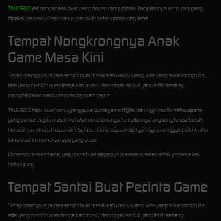
TAUGE88
jadi tempat asik buat yang doyan game digital. Tampilannya kece, gampang
dipakai, banyak pilihan game, dan bikin betah nongkrong lama.
Tempat Nongkrongnya Anak
Game Masa Kini
Setiap orang punya cara sendiri buat menikmati waktu luang. Ada yang suka nonton film,
ada yang memilih mendengarkan musik, dan nggak sedikit yang lebih senang
menghabiskan waktu dengan bermain game.
TAUGE88 hadir buat kamu yang suka dunia game digital dan ingin menikmati suasana
yang santai. Begitu masuk ke halaman utamanya, tampilannya langsung terasa bersih,
modern, dan mudah dipahami. Semua menu disusun dengan rapi, jadi nggak perlu waktu
lama buat menemukan apa yang dicari.
Konsepnya sederhana, yaitu membuat siapa pun merasa nyaman sejak pertama kali
berkunjung.
Tempat Santai Buat Pecinta Game
Setiap orang punya cara sendiri buat menikmati waktu luang. Ada yang suka nonton film,
ada yang memilih mendengarkan musik, dan nggak sedikit yang lebih senang