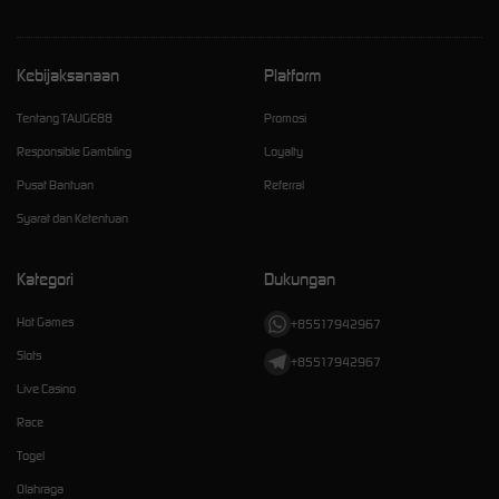
Kebijaksanaan
Platform
Tentang TAUGE88
Promosi
Responsible Gambling
Loyalty
Pusat Bantuan
Referral
Syarat dan Ketentuan
Kategori
Dukungan
Hot Games
+85517942967
Slots
+85517942967
Live Casino
Race
Togel
Olahraga