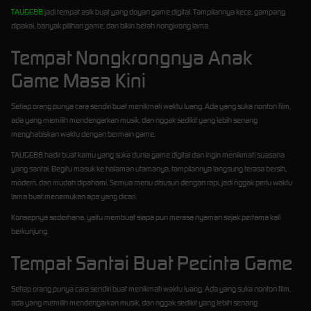
TAUGE88
jadi tempat asik buat yang doyan game digital. Tampilannya kece, gampang
dipakai, banyak pilihan game, dan bikin betah nongkrong lama.
Tempat Nongkrongnya Anak
Game Masa Kini
Setiap orang punya cara sendiri buat menikmati waktu luang. Ada yang suka nonton film,
ada yang memilih mendengarkan musik, dan nggak sedikit yang lebih senang
menghabiskan waktu dengan bermain game.
TAUGE88 hadir buat kamu yang suka dunia game digital dan ingin menikmati suasana
yang santai. Begitu masuk ke halaman utamanya, tampilannya langsung terasa bersih,
modern, dan mudah dipahami. Semua menu disusun dengan rapi, jadi nggak perlu waktu
lama buat menemukan apa yang dicari.
Konsepnya sederhana, yaitu membuat siapa pun merasa nyaman sejak pertama kali
berkunjung.
Tempat Santai Buat Pecinta Game
Setiap orang punya cara sendiri buat menikmati waktu luang. Ada yang suka nonton film,
ada yang memilih mendengarkan musik, dan nggak sedikit yang lebih senang