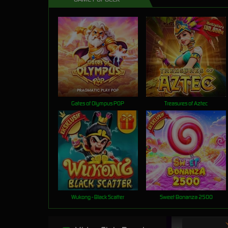
Gates of Olympus POP
Treasures of Aztec
Wukong - Black Scatter
Sweet Bonanza 2500