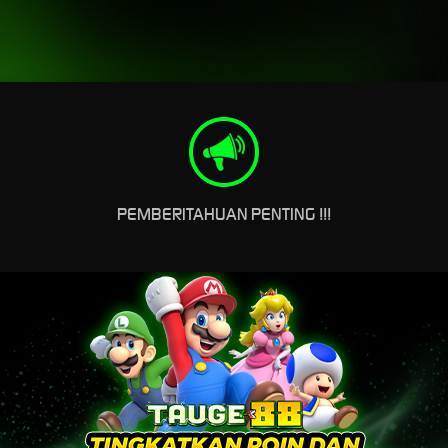
PEMBERITAHUAN PENTING !!!
 Kini
rongnya Anak Game Masa Kin
 gampang dipakai, banyak pilihan game, dan bikin betah nongkrong lama.