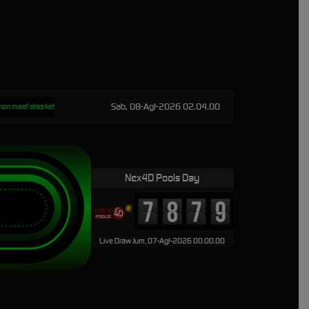
Sab, 08-Agt-2026 02.04.00
 atas ketidaknyamanan yang mungkin ditimbulkan.
Pemeliharaan Terjadwal: MarbleX pada 31-
Nex4D Pools Day
Live Draw Jum, 07-Agt-2026 00.00.00