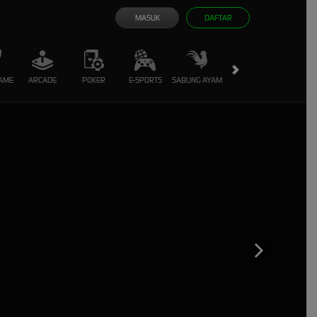
MASUK
DAFTAR
GAME
ARCADE
POKER
E-SPORTS
SABUNG AYAM
PROMOSI