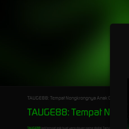
Mahjong Wins Triple Pot
manta****4
IDR
684,160.00
Starlight Princess™ 1000
gacor****5
IDR
589,780.00
Sugar Rush
re****4
IDR
560,400.00
Mahjong Wins 2
gaj****3
IDR
507,600.00
The Dog House Megaways™
1000
TAUGE88: Tempat Nongkrongnya Anak Game Masa
f****r
IDR
488,760.00
Gates of Olympus Super
TAUGE88: Tempat Nongk
Scatter
TAUGE88
jadi tempat asik buat yang doyan game digital. Tampilannya kece,